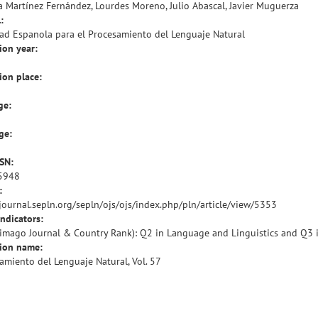
 Martínez Fernández, Lourdes Moreno, Julio Abascal, Javier Muguerza
:
ad Espanola para el Procesamiento del Lenguaje Natural
ion year:
ion place:
ge:
ge:
SSN:
5948
:
/journal.sepln.org/sepln/ojs/ojs/index.php/pln/article/view/5353
indicators:
cimago Journal & Country Rank): Q2 in Language and Linguistics and Q3 
tion name:
amiento del Lenguaje Natural, Vol. 57