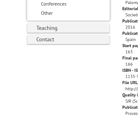
Paloma
Conferences
Editorial
Other
Socied
Publicat
Teaching
2016
Publicat
Contact
Spain
Start pa
163
Final pa
166
ISBN - I
1135-
File URL
http:/
Quality 
SJR (S
Publica
Proces