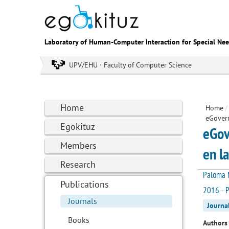
Laboratory of Human-Computer Interaction for Special Ne
UPV/EHU · Faculty of Computer Science
Home
Home
/
eGovern
Egokituz
eGov
Members
en l
Research
Paloma M
Publications
2016 - P
Journals
Journa
Books
Authors 