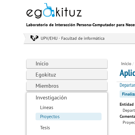
Laboratorio de Interacción Persona-Computador para Nece
UPV/EHU · Facultad de informática
Inicio
Inicio
/
Apli
Egokituz
Departam
Miembros
Finali
Investigación
Entidad 
Líneas
Depart
Proyectos
Comenta
Proyec
Tesis