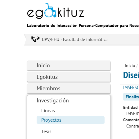
Laboratorio de Interacción Persona-Computador para Nece
UPV/EHU · Facultad de informática
Inicio
Inicio
/
Dise
Egokituz
IMSERSO,
Miembros
Finali
Investigación
Entidad 
Líneas
IMSERS
Proyectos
Comenta
Contra
Tesis