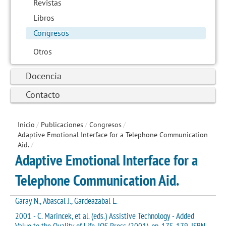
Revistas
Libros
Congresos
Otros
Docencia
Contacto
Inicio
/
Publicaciones
/
Congresos
/
Adaptive Emotional Interface for a Telephone Communication
Aid.
/
Adaptive Emotional Interface for a
Telephone Communication Aid.
Garay N., Abascal J., Gardeazabal L.
2001 - C. Marincek, et al. (eds.) Assistive Technology - Added
Value to the Quality of Life. IOS Press (2001), pp. 175-179. ISBN