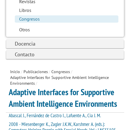
Revistas
Libros
Congresos
Otros
Docencia
Contacto
Inicio
/
Publicaciones
/
Congresos
/
Adaptive Interfaces for Supportive Ambient Intelligence
Environments
/
Adaptive Interfaces for Supportive
Ambient Intelligence Environments
Abascal J., Fernández de Castro I., Lafuente A., Cia J. M.
2008 - Miesenberger K., Zagler J.K.W., Karshmer A. (eds.):
Computers Helping People with Special Needs. Vol.: LNCS5105.