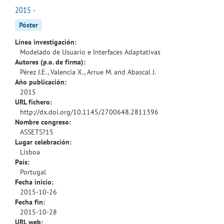
2015 -
Póster
Línea investigación:
Modelado de Usuario e Interfaces Adaptativas
Autores (p.o. de firma):
Pérez J.E., Valencia X., Arrue M. and Abascal J.
Año publicación:
2015
URL fichero:
http://dx.doi.org/10.1145/2700648.2811396
Nombre congreso:
ASSETS?15
Lugar celebración:
Lisboa
País:
Portugal
Fecha inicio:
2015-10-26
Fecha fin:
2015-10-28
URL web: