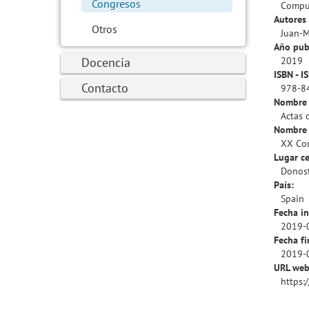
Congresos
Compu
Autores 
Otros
Juan-M
Año pub
Docencia
2019
ISBN - I
Contacto
978-8
Nombre 
Actas 
Nombre 
XX Con
Lugar ce
Donost
País:
Spain
Fecha in
2019-
Fecha fi
2019-
URL web
https: