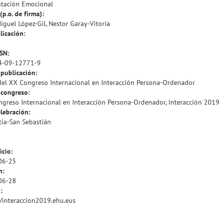
tación Emocional
(p.o. de firma):
iguel López-Gil, Nestor Garay-Vitoria
licación:
SSN:
4-09-12771-9
publicación:
del XX Congreso Internacional en Interacción Persona-Ordenador
congreso:
greso Internacional en Interacción Persona-Ordenador, Interacción 2019
lebración:
ia-San Sebastián
icio:
06-25
n:
06-28
:
//interaccion2019.ehu.eus