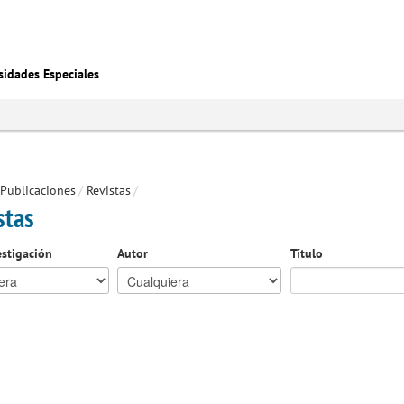
sidades Especiales
Publicaciones
/
Revistas
/
stas
estigación
Autor
Título