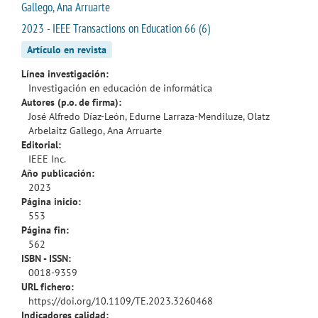
Gallego, Ana Arruarte
2023 - IEEE Transactions on Education 66 (6)
Artículo en revista
Línea investigación:
Investigación en educación de informática
Autores (p.o. de firma):
José Alfredo Díaz-León, Edurne Larraza-Mendiluze, Olatz
Arbelaitz Gallego, Ana Arruarte
Editorial:
IEEE Inc.
Año publicación:
2023
Página inicio:
553
Página fin:
562
ISBN - ISSN:
0018-9359
URL fichero:
https://doi.org/10.1109/TE.2023.3260468
Indicadores calidad: