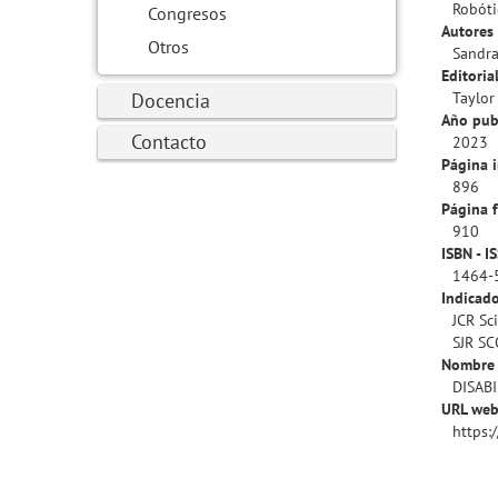
Robóti
Congresos
Autores 
Otros
Sandra
Editorial
Docencia
Taylor
Año pub
Contacto
2023
Página i
896
Página f
910
ISBN - I
1464-
Indicado
JCR Sc
SJR SC
Nombre 
DISABI
URL web
https