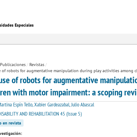
sidades Especiales
Publicaciones
/
Revistas
/
 of robots for augmentative manipulation during play activities among 
use of robots for augmentative manipulatio
dren with motor impairment: a scoping rev
artina Espín Tello, Xabier Gardeazabal, Julio Abascal
DISABILITY AND REHABILITATION 45 (Issue 5)
o en revista
vestigación: