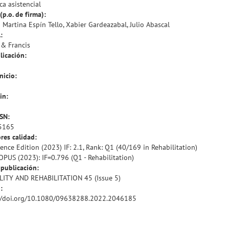
ca asistencial
(p.o. de firma):
 Martina Espín Tello, Xabier Gardeazabal, Julio Abascal
:
 & Francis
licación:
nicio:
in:
SSN:
5165
res calidad:
ience Edition (2023) IF: 2.1, Rank: Q1 (40/169 in Rehabilitation)
OPUS (2023): IF=0.796 (Q1 - Rehabilitation)
publicación:
LITY AND REHABILITATION 45 (Issue 5)
:
://doi.org/10.1080/09638288.2022.2046185