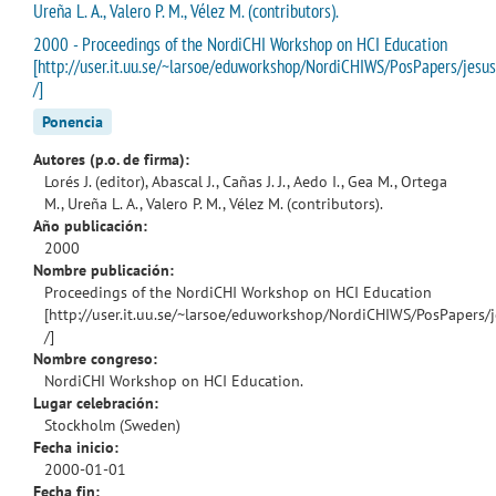
Ureña L. A., Valero P. M., Vélez M. (contributors).
2000 - Proceedings of the NordiCHI Workshop on HCI Education
[http://user.it.uu.se/~larsoe/eduworkshop/NordiCHIWS/PosPapers/jesus
/]
Ponencia
Autores (p.o. de firma):
Lorés J. (editor), Abascal J., Cañas J. J., Aedo I., Gea M., Ortega
M., Ureña L. A., Valero P. M., Vélez M. (contributors).
Año publicación:
2000
Nombre publicación:
Proceedings of the NordiCHI Workshop on HCI Education
[http://user.it.uu.se/~larsoe/eduworkshop/NordiCHIWS/PosPapers/j
/]
Nombre congreso:
NordiCHI Workshop on HCI Education.
Lugar celebración:
Stockholm (Sweden)
Fecha inicio:
2000-01-01
Fecha fin: