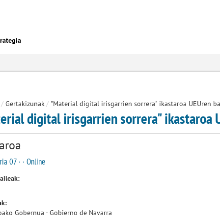
rategia
/
Gertakizunak
/
"Material digital irisgarrien sorrera" ikastaroa UEUren
erial digital irisgarrien sorrera" ikastaro
taroa
ia 07 · · Online
aileak:
ak:
oako Gobernua - Gobierno de Navarra