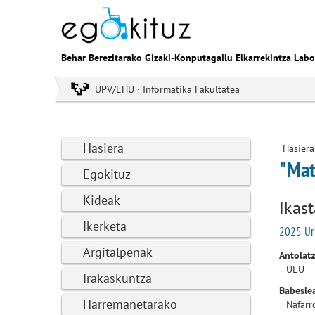
Behar Berezitarako Gizaki-Konputagailu Elkarrekintza Labo
UPV/EHU · Informatika Fakultatea
Hasiera
Hasiera
"Mat
Egokituz
Kideak
Ikas
Ikerketa
2025 Urr
Argitalpenak
Antolatz
UEU
Irakaskuntza
Babesle
Harremanetarako
Nafarr