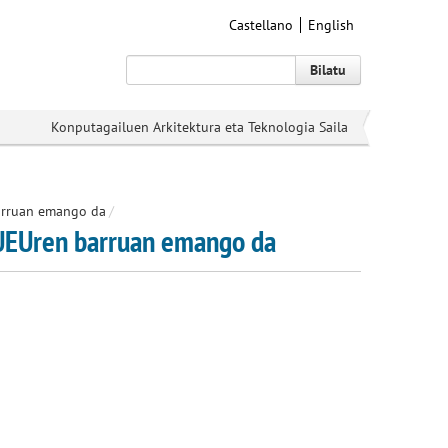
Castellano
English
Bilatu
Konputagailuen Arkitektura eta Teknologia Saila
 barruan emango da
/
a UEUren barruan emango da