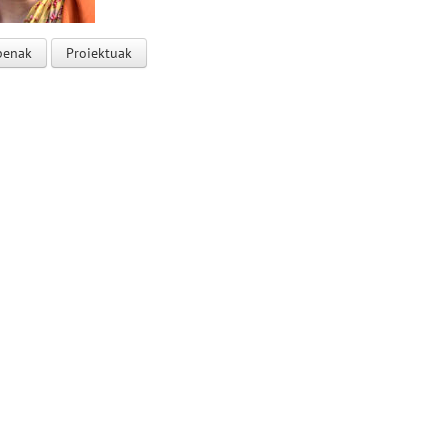
penak
Proiektuak