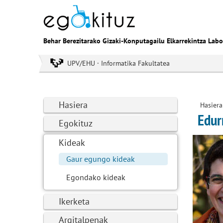
Behar Berezitarako Gizaki-Konputagailu Elkarrekintza Labo
UPV/EHU · Informatika Fakultatea
Hasiera
Hasiera
Edur
Egokituz
Kideak
Gaur egungo kideak
Egondako kideak
Ikerketa
Argitalpenak