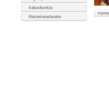
Irakaskuntza
Argital
Harremanetarako