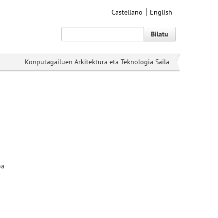
Castellano
English
Bilatu
Konputagailuen Arkitektura eta Teknologia Saila
oa