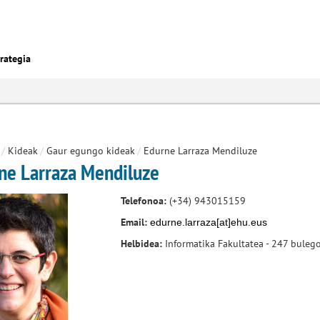
rategia
/
Kideak
/
Gaur egungo kideak
/
Edurne Larraza Mendiluze
ne Larraza Mendiluze
Telefonoa:
(+34) 943015159
Email:
edurne.larraza
[at
]
ehu.eus
Helbidea:
Informatika Fakultatea - 247 buleg