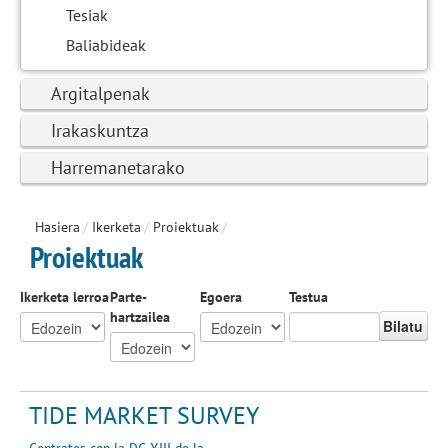
Tesiak
Baliabideak
Argitalpenak
Irakaskuntza
Harremanetarako
Hasiera
/
Ikerketa
/
Proiektuak
/
Proiektuak
Ikerketa lerroa
Parte-
Egoera
Testua
hartzailea
Bilatu
TIDE MARKET SURVEY