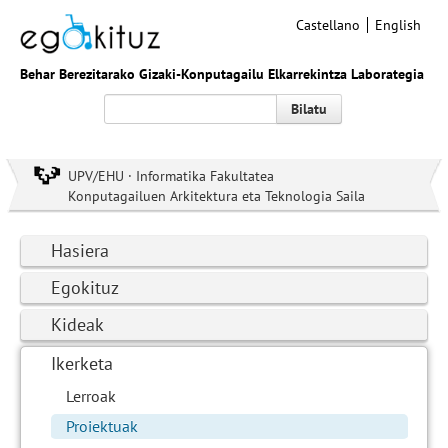
Castellano
English
Behar Berezitarako Gizaki-Konputagailu Elkarrekintza Laborategia
Bilatu
UPV/EHU · Informatika Fakultatea
Konputagailuen Arkitektura eta Teknologia Saila
Hasiera
Egokituz
Kideak
Ikerketa
Lerroak
Proiektuak