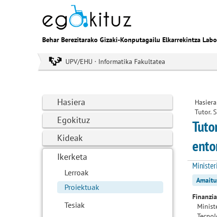
Behar Berezitarako Gizaki-Konputagailu Elkarrekintza Labo
UPV/EHU · Informatika Fakultatea
Hasiera
Hasiera
Tutor. 
Egokituz
Tuto
Kideak
ento
Ikerketa
Minister
Lerroak
Amaitu
Proiektuak
Finanzi
Tesiak
Minist
Tecnol