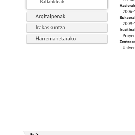
Baliabideak
Hasierak
2006-
Argitalpenak
Bukaera
2009-
Irakaskuntza
Iruzkina
Proyec
Harremanetarako
Zentroa:
Univer