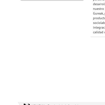
desarrol
nuestro 
Gureak, 
producto
sociolab
integrac
calidad 