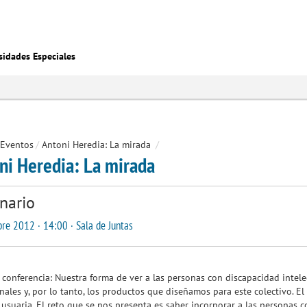
sidades Especiales
Eventos
/
Antoni Heredia: La mirada
/
ni Heredia: La mirada
nario
re 2012 · 14:00 · Sala de Juntas
 conferencia: Nuestra forma de ver a las personas con discapacidad inte
nales y, por lo tanto, los productos que diseñamos para este colectivo. E
usuaria. El reto que se nos presenta es saber incorporar a las personas c