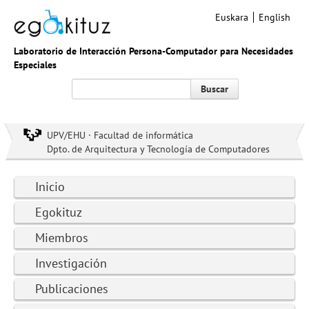
Euskara
English
Laboratorio de Interacción Persona-Computador para Necesidades
Especiales
Buscar
UPV/EHU · Facultad de informática
Dpto. de Arquitectura y Tecnología de Computadores
Inicio
Egokituz
Miembros
Investigación
Publicaciones