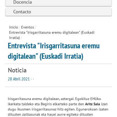
Docencia
Contacto
Inicio
/
Eventos
/
Entrevista "Irisgarritasuna eremu digitalean" (Euskadi
Irratia)
/
Entrevista "Irisgarritasuna eremu
digitalean" (Euskadi Irratia)
Noticia
28 Abril 2021 · ·
Irisgarritasuna eremu digitalean, aztergai. Egokituz EHUko
ikerketa taldeko eta Begiris elkarteko parte den
Aritz Sala
izan
dugu ikusmen irisgarritasunaz hitz egiten. Egunerokoan izaten
dituzten zailtasunak eta hauei aurre egiteko dituzten