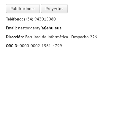
Publicaciones
Proyectos
Teléfono:
(+34) 943015080
Email:
nestor.garay
[at
]
ehu.eus
Dirección:
Facultad de Informática - Despacho 226
ORCID:
0000-0002-1561-4799
UPV/EHU · Facultad de informática
Dpto. de Arquitectura y Tecnología de Computadores