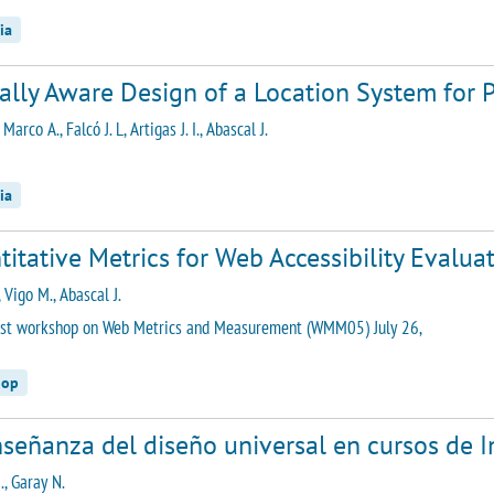
ia
cally Aware Design of a Location System for
Marco A., Falcó J. L, Artigas J. I., Abascal J.
ia
itative Metrics for Web Accessibility Evaluat
 Vigo M., Abascal J.
st workshop on Web Metrics and Measurement (WMM05) July 26,
hop
nseñanza del diseño universal en cursos de 
., Garay N.