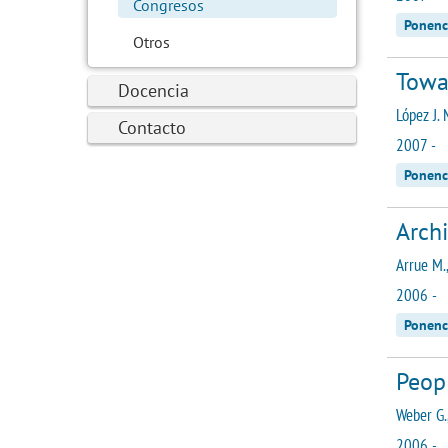
Congresos
Ponenc
Otros
Towa
Docencia
López J. 
Contacto
2007 -
Ponenc
Archi
Arrue M.,
2006 -
Ponenc
Peopl
Weber G.,
2006 -