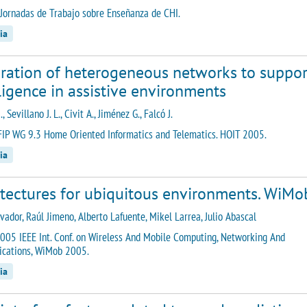
 Jornadas de Trabajo sobre Enseñanza de CHI.
ia
gration of heterogeneous networks to suppor
ligence in assistive environments
, Sevillano J. L., Civit A., Jiménez G., Falcó J.
FIP WG 9.3 Home Oriented Informatics and Telematics. HOIT 2005.
ia
itectures for ubiquitous environments. WiMo
vador, Raúl Jimeno, Alberto Lafuente, Mikel Larrea, Julio Abascal
005 IEEE Int. Conf. on Wireless And Mobile Computing, Networking And
cations, WiMob 2005.
ia