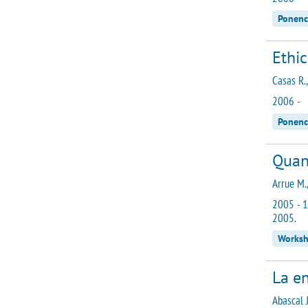
Ponenc
Ethi
Casas R., 
2006 -
Ponenc
Quant
Arrue M.,
2005 - 1
2005.
Works
La e
Abascal J