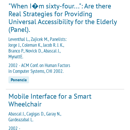
"When I�m sixty-four...": Are there
Real Strategies for Providing
Universal Accessibility for the Elderly
(Panel).
Leventhal L., Zajicek M., Panelists:
Jorge J., Coleman K., Jacob R. J. K.,
Branco P., Novick D., Abascal J.,
MynattE.
2002 - ACM Conf. on Human Factors
in Computer Systems, CHI 2002.
Ponencia
Mobile Interface for a Smart
Wheelchair
Abascal J., Cagigas D., Garay N.,
Gardeazabal L.
2002 -