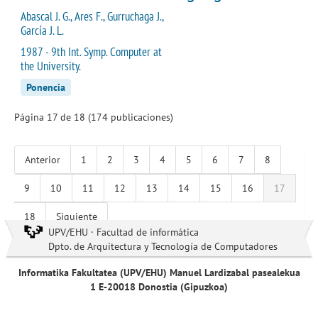
Abascal J. G., Ares F., Gurruchaga J.,
García J. L.
1987 - 9th Int. Symp. Computer at
the University.
Ponencia
Página 17 de 18 (174 publicaciones)
Anterior
1
2
3
4
5
6
7
8
9
10
11
12
13
14
15
16
17
18
Siguiente
UPV/EHU · Facultad de informática
Dpto. de Arquitectura y Tecnología de Computadores
Informatika Fakultatea (UPV/EHU) Manuel Lardizabal pasealekua
1 E-20018 Donostia (Gipuzkoa)