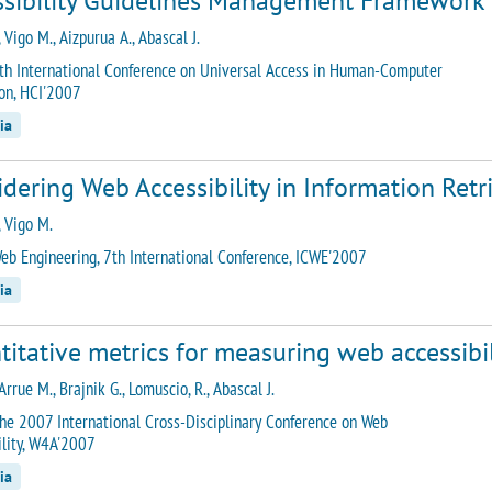
ssibility Guidelines Management Framework
 Vigo M., Aizpurua A., Abascal J.
th International Conference on Universal Access in Human-Computer
ion, HCI'2007
ia
dering Web Accessibility in Information Retr
, Vigo M.
eb Engineering, 7th International Conference, ICWE'2007
ia
itative metrics for measuring web accessibil
Arrue M., Brajnik G., Lomuscio, R., Abascal J.
he 2007 International Cross-Disciplinary Conference on Web
ility, W4A'2007
ia