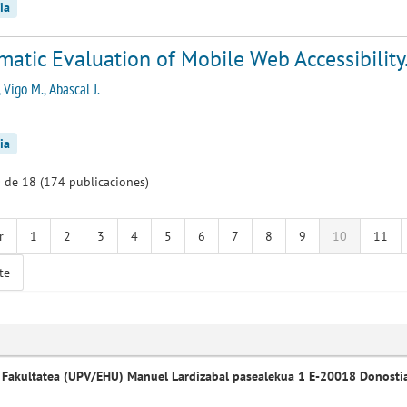
ia
atic Evaluation of Mobile Web Accessibility
 Vigo M., Abascal J.
ia
 de 18 (174 publicaciones)
r
1
2
3
4
5
6
7
8
9
10
11
te
 Fakultatea (UPV/EHU) Manuel Lardizabal pasealekua 1 E-20018 Donosti