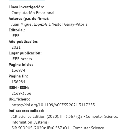
Línea investigación:
Computación Emocional
Autores (p.o. de firma):
Juan Miguel López-Gil, Nestor Garay-Vitoria
Editorial:
IEEE
Año publicación:
2021
Lugar publicación:
IEEE Access
Página inicio:
136974
Página fin:
136984
ISBN - ISSN:
2169-3536
URL fichero:
https://doi.org/10.1109/ACCESS.2021.3117253
Indicadores calidad:
JCR Science Edition (2020): IF=3,367 (Q2 - Computer Science,
Information Systems)
SJR SCOPUS (2020): IF=0,587 (Q1 - Computer Science,