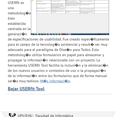
USERfit es
una
metodolog�a
bien
establecida
centrada en la
generaci�n
de especificaciones de usabilidad. Fue creado espec�ficamente
para el campo de la tecnolog�a asistencial y result� ser muy
adecuado para el paradigma de Dise�o para Todos. Esta
metodolog�a utiliza formularios en papel para almacenar y
propagar la informaci�n relacionada con un proyecto. La
herramienta USERfit Tool facilita la inclusi�n y la eliminaci�n
de los nuevos usuarios o contextos de uso o la propagaci�n
de la informaci�n entre los formularios que de forma manual
ser�a muy tedioso.
M�s informaci�n
.
Bajar USERfit Tool
UPV/EHU · Facultad de informática