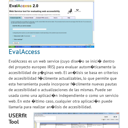
EvalAccess
EvalAccess es un web service (cuyo dise�o se inici� dentro
del proyecto europeo IRIS) para evaluar autom�ticamente la
accesibilidad de p�ginas web. El an�lisis se basa en criterios
de accesibilidad f�cilmente actualizables, lo que permite que
esta herramienta pueda incorporar f�cilmente nuevas pautas
de accesibilidad o actualizaciones de las mismas. Puede ser
usada como una aplicaci�n independiente o como un servicio
web. En este �ltimo caso, cualquier otra aplicaci�n puede
llamarla para realizar an�lisis de accesibilidad.
USERfit
Tool