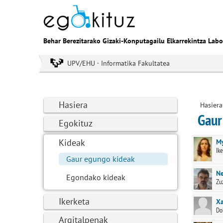
Behar Berezitarako Gizaki-Konputagailu Elkarrekintza Labo
UPV/EHU · Informatika Fakultatea
Hasiera
Hasiera
Gaur
Egokituz
Kideak
My
Ike
Gaur egungo kideak
Ne
Egondako kideak
Zu
Ikerketa
Xa
Do
Argitalpenak