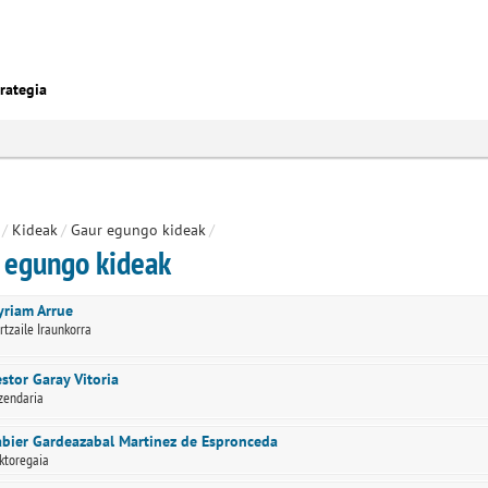
rategia
/
Kideak
/
Gaur egungo kideak
/
 egungo kideak
riam Arrue
rtzaile Iraunkorra
stor Garay Vitoria
zendaria
bier Gardeazabal Martinez de Espronceda
ktoregaia