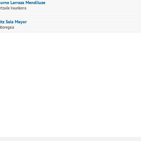
urne Larraza Mendiluze
rtzaile Iraunkorra
itz Sala Mayor
ktoregaia