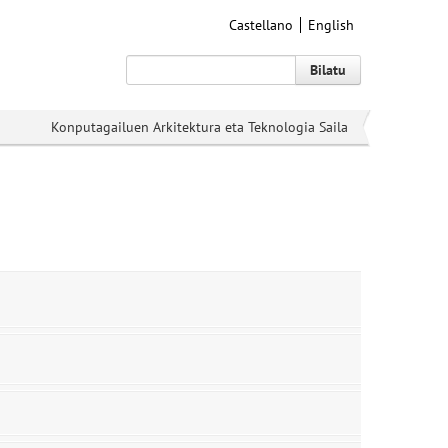
Castellano
English
Bilatu
Konputagailuen Arkitektura eta Teknologia Saila