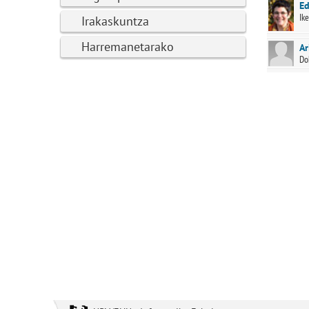
Ed
Ike
Irakaskuntza
Harremanetarako
Ar
Do