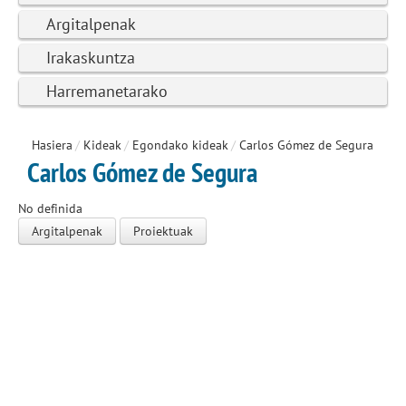
Argitalpenak
Irakaskuntza
Harremanetarako
Hasiera
/
Kideak
/
Egondako kideak
/
Carlos Gómez de Segura
Carlos Gómez de Segura
No definida
Argitalpenak
Proiektuak