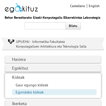
Castellano
English
Behar Berezitarako Gizaki-Konputagailu Elkarrekintza Laborategia
Bilatu
UPV/EHU · Informatika Fakultatea
Konputagailuen Arkitektura eta Teknologia Saila
Hasiera
Egokituz
Kideak
Gaur egungo kideak
Egondako kideak
Ikerketa