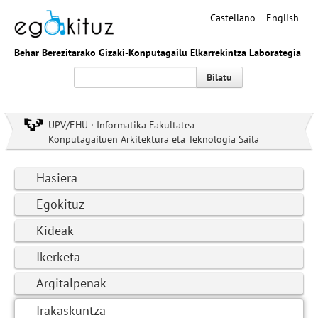
Castellano
English
Behar Berezitarako Gizaki-Konputagailu Elkarrekintza Laborategia
Bilatu
UPV/EHU · Informatika Fakultatea
Konputagailuen Arkitektura eta Teknologia Saila
Hasiera
Egokituz
Kideak
Ikerketa
Argitalpenak
Irakaskuntza