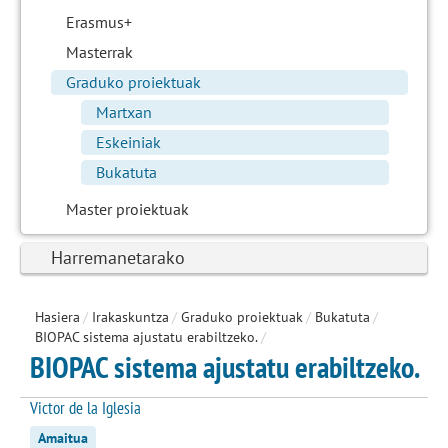
Erasmus+
Masterrak
Graduko proiektuak
Martxan
Eskeiniak
Bukatuta
Master proiektuak
Harremanetarako
Hasiera
/
Irakaskuntza
/
Graduko proiektuak
/
Bukatuta
/
BIOPAC sistema ajustatu erabiltzeko.
/
BIOPAC sistema ajustatu erabiltzeko.
Victor de la Iglesia
Amaitua