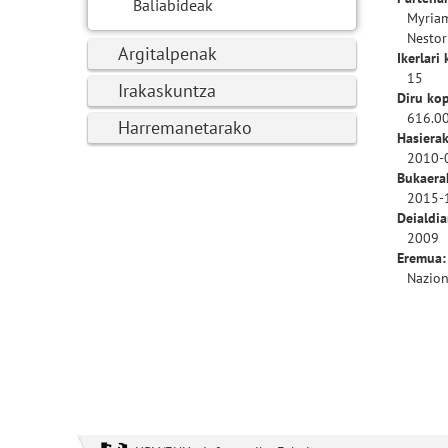
Baliabideak
Myriam
Nestor
Argitalpenak
Ikerlari
15
Irakaskuntza
Diru ko
616.00
Harremanetarako
Hasierak
2010-
Bukaera
2015-
Deialdia
2009
Eremua:
Nazion