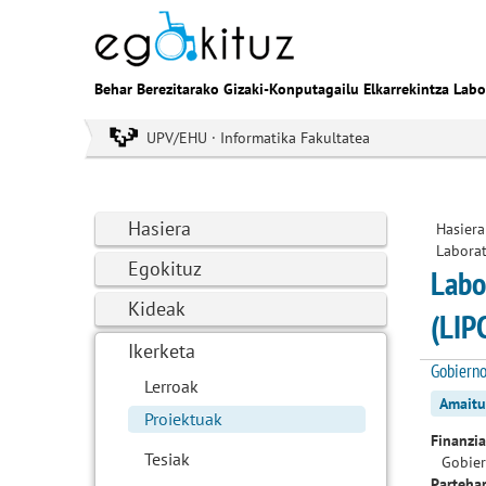
Behar Berezitarako Gizaki-Konputagailu Elkarrekintza Labo
UPV/EHU · Informatika Fakultatea
Hasiera
Hasiera
Laborat
Egokituz
Labo
Kideak
(LIP
Ikerketa
Gobierno
Lerroak
Amaitu
Proiektuak
Finanzi
Tesiak
Gobier
Partehar