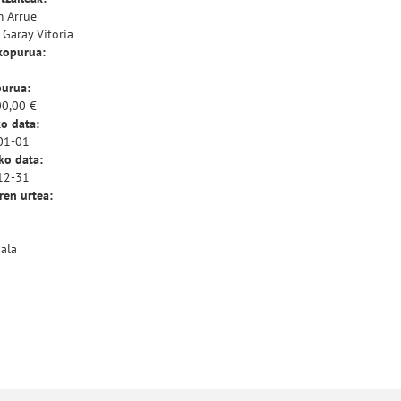
 Arrue
 Garay Vitoria
 kopurua:
purua:
0,00 €
o data:
01-01
ko data:
12-31
ren urtea:
ala