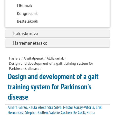
Liburuak
Kongresuak
Bestelakoak
Irakaskuntza
Harremanetarako
Hasiera
/
Argitalpenak
/
Aldizkariak
/
Design and development of a gait training system for
Parkinson's disease
/
Design and development of a gait
training system for Parkinson's
disease
Ainara Garzo, Paula Alexandra Silva, Nestor Garay-Vitoria, Erik
Hernandez, Stephen Cullen, Valérie Cochen De Cock, Petra