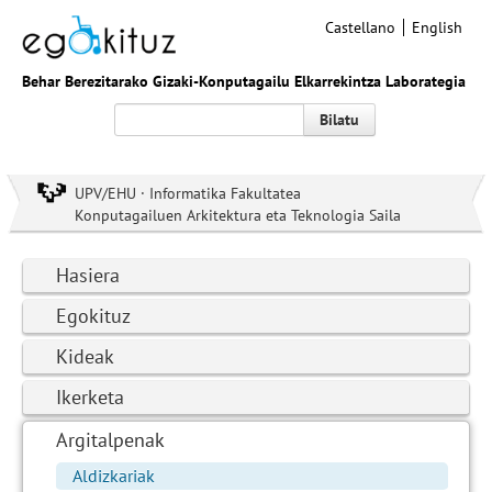
Castellano
English
Behar Berezitarako Gizaki-Konputagailu Elkarrekintza Laborategia
Bilatu
UPV/EHU · Informatika Fakultatea
Konputagailuen Arkitektura eta Teknologia Saila
Hasiera
Egokituz
Kideak
Ikerketa
Argitalpenak
Aldizkariak