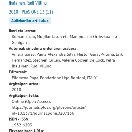
Ihalainen, Rudi Villing
2018 - PLoS ONE 13 (11)
Aldizkariko artikulua
Ikerketa lerroa:
Komunikazio, Mugikortasun eta Manipulazio Ordezkoa eta
Gehigarria
Autoreak sinadura ordenaren arabera:
Ainara Garzo, Paula Alexandra Silva, Nestor Garay-Vitoria, Erik
Hernandez, Stephen Cullen, Valérie Cochen De Cock, Petra
Ihalainen, Rudi Villing
Editoreak:
Filomena Papa, Fondazione Ugo Bordoni, ITALY
Argitalpen urtea:
2018
Argitalpen tokia:
Online (Open Access):
https://journals.plos.org/plosone/article?
id=10.1371/journal.pone.0207136
ISBN - ISSN:
1932-6203
Fitxategiaren URLa: