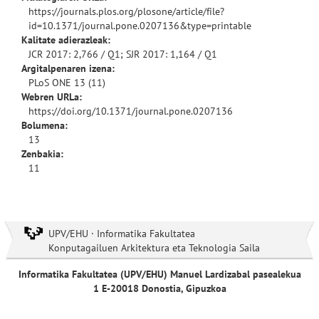
https://journals.plos.org/plosone/article/file?
id=10.1371/journal.pone.0207136&type=printable
Kalitate adierazleak:
JCR 2017: 2,766 / Q1; SJR 2017: 1,164 / Q1
Argitalpenaren izena:
PLoS ONE 13 (11)
Webren URLa:
https://doi.org/10.1371/journal.pone.0207136
Bolumena:
13
Zenbakia:
11
UPV/EHU · Informatika Fakultatea
Konputagailuen Arkitektura eta Teknologia Saila
Informatika Fakultatea (UPV/EHU) Manuel Lardizabal pasealekua
1 E-20018 Donostia, Gipuzkoa