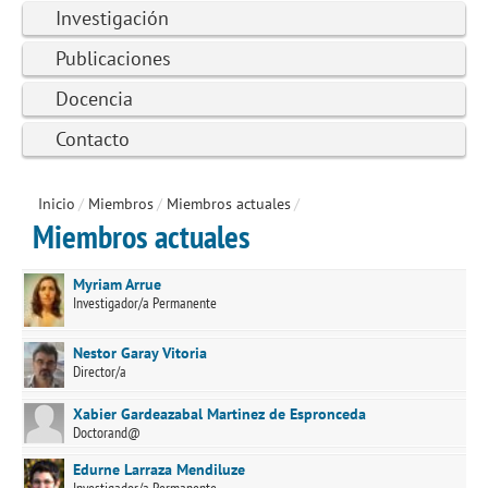
Investigación
Publicaciones
Docencia
Contacto
Inicio
/
Miembros
/
Miembros actuales
/
Miembros actuales
Myriam Arrue
Investigador/a Permanente
Nestor Garay Vitoria
Director/a
Xabier Gardeazabal Martinez de Espronceda
Doctorand@
Edurne Larraza Mendiluze