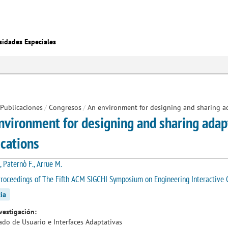
sidades Especiales
Publicaciones
/
Congresos
/
An environment for designing and sharing ada
nvironment for designing and sharing adapt
ications
, Paternò F., Arrue M.
roceedings of The Fifth ACM SIGCHI Symposium on Engineering Interactive
ia
vestigación:
do de Usuario e Interfaces Adaptativas