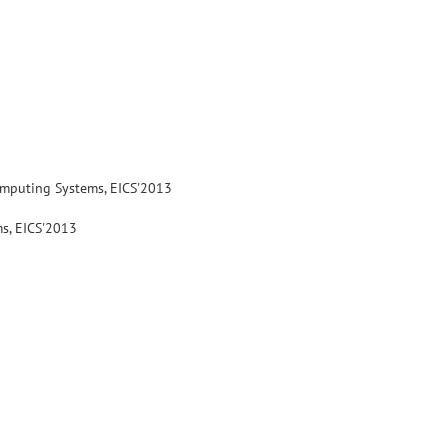
omputing Systems, EICS'2013
s, EICS'2013