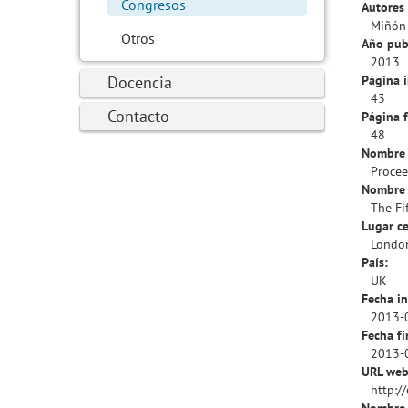
Congresos
Autores 
Miñón 
Otros
Año pub
2013
Docencia
Página i
43
Contacto
Página f
48
Nombre 
Procee
Nombre 
The Fi
Lugar ce
Londo
País:
UK
Fecha in
2013-
Fecha fi
2013-
URL web
http:/