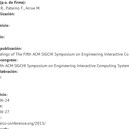
(p.o. de firma):
R., Paternò F., Arrue M.
licación:
nicio:
in:
publicación:
dings of The Fifth ACM SIGCHI Symposium on Engineering Interactive C
congreso:
fth ACM SIGCHI Symposium on Engineering Interactive Computing System
lebración:
n
icio:
06-24
n:
06-27
:
/eics-conference.org/2013/