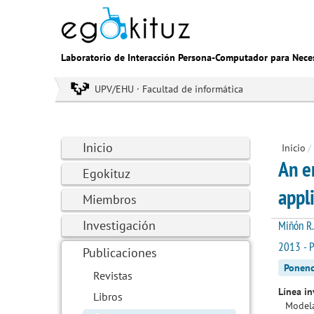
Laboratorio de Interacción Persona-Computador para Nece
UPV/EHU · Facultad de informática
Inicio
Inicio
/
An e
Egokituz
appl
Miembros
Investigación
Miñón R.
2013 - P
Publicaciones
Ponenc
Revistas
Línea in
Libros
Modela