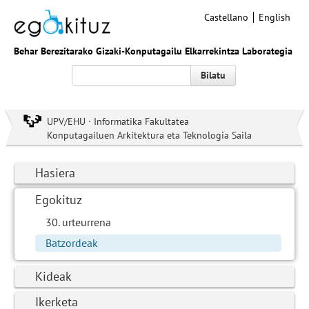
Castellano
English
Behar Berezitarako Gizaki-Konputagailu Elkarrekintza Laborategia
Bilatu
UPV/EHU · Informatika Fakultatea
Konputagailuen Arkitektura eta Teknologia Saila
Hasiera
Egokituz
30. urteurrena
Batzordeak
Kideak
Ikerketa