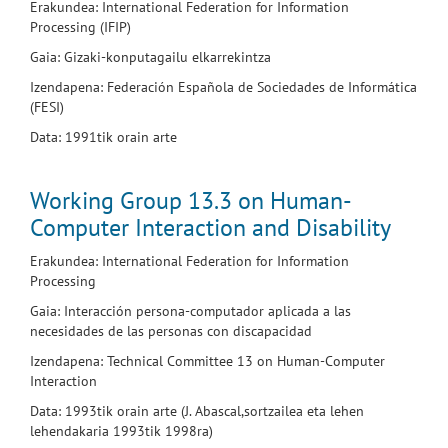
Erakundea: International Federation for Information
Processing (IFIP)
Gaia: Gizaki-konputagailu elkarrekintza
Izendapena: Federación Española de Sociedades de Informática
(FESI)
Data: 1991tik orain arte
Working Group 13.3 on Human-
Computer Interaction and Disability
Erakundea: International Federation for Information
Processing
Gaia: Interacción persona-computador aplicada a las
necesidades de las personas con discapacidad
Izendapena: Technical Committee 13 on Human-Computer
Interaction
Data: 1993tik orain arte (J. Abascal,sortzailea eta lehen
lehendakaria 1993tik 1998ra)