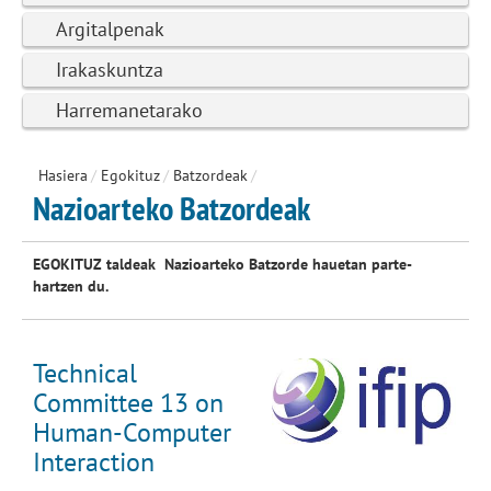
Argitalpenak
Irakaskuntza
Harremanetarako
Hasiera
/
Egokituz
/
Batzordeak
/
Nazioarteko Batzordeak
EGOKITUZ taldeak Nazioarteko Batzorde hauetan parte-
hartzen du.
Technical
Committee 13 on
Human-Computer
Interaction