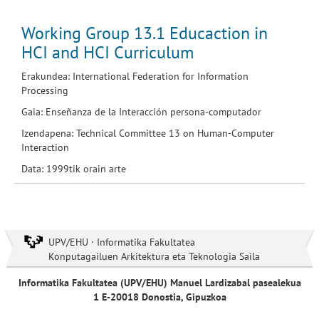
Working Group 13.1 Educaction in
HCI and HCI Curriculum
Erakundea: International Federation for Information
Processing
Gaia: Enseñanza de la Interacción persona-computador
Izendapena: Technical Committee 13 on Human-Computer
Interaction
Data: 1999tik orain arte
UPV/EHU · Informatika Fakultatea
Konputagailuen Arkitektura eta Teknologia Saila
Informatika Fakultatea (UPV/EHU) Manuel Lardizabal pasealekua
1 E-20018 Donostia, Gipuzkoa