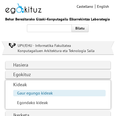
Castellano
English
Behar Berezitarako Gizaki-Konputagailu Elkarrekintza Laborategia
Bilatu
UPV/EHU · Informatika Fakultatea
Konputagailuen Arkitektura eta Teknologia Saila
Hasiera
Egokituz
Kideak
Gaur egungo kideak
Egondako kideak
Ikerketa