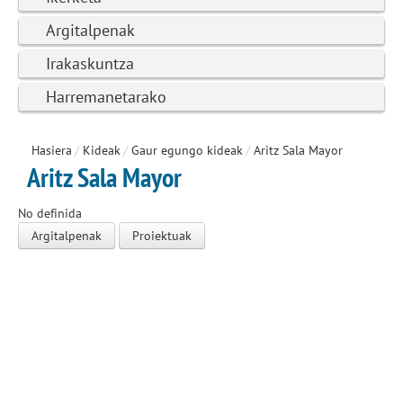
Argitalpenak
Irakaskuntza
Harremanetarako
Hasiera
/
Kideak
/
Gaur egungo kideak
/
Aritz Sala Mayor
Aritz Sala Mayor
No definida
Argitalpenak
Proiektuak