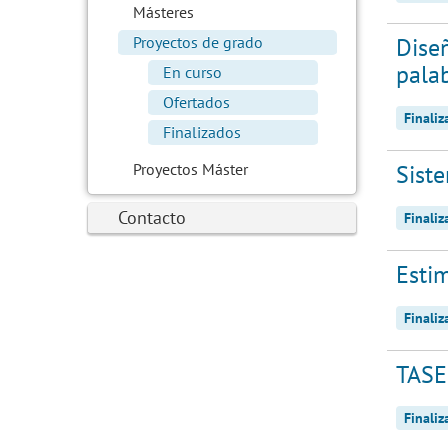
Másteres
Proyectos de grado
Diseñ
pala
En curso
Ofertados
Finali
Finalizados
Proyectos Máster
Sist
Contacto
Finali
Esti
Finali
TASE
Finali