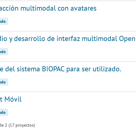
racción multimodal con avatares
zado
io y desarrollo de interfaz multimodal Open
zado
e del sistema BIOPAC para ser utilizado.
zado
t Móvil
zado
de 2 (17 proyectos)