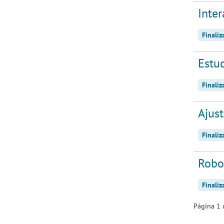
Inte
Finali
Estud
Finali
Ajust
Finali
Robo
Finali
Página 1 