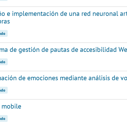
o e implementación de una red neuronal arti
bras
zado
ema de gestión de pautas de accesibilidad W
zado
mación de emociones mediante análisis de 
zado
 mobile
zado