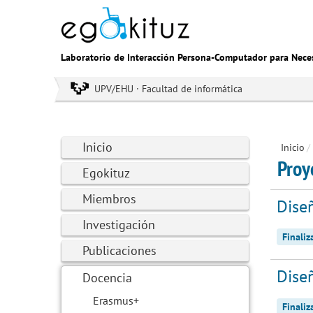
Laboratorio de Interacción Persona-Computador para Nece
UPV/EHU · Facultad de informática
Inicio
Inicio
/
Proy
Egokituz
Miembros
Dise
Investigación
Finali
Publicaciones
Dise
Docencia
Erasmus+
Finali