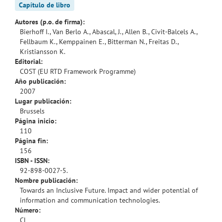
Capítulo de libro
Autores (p.o. de firma):
Bierhoff I., Van Berlo A., Abascal, J., Allen B., Civit-Balcels A.,
Fellbaum K., Kemppainen E., Bitterman N., Freitas D.,
Kristiansson K.
Editorial:
COST (EU RTD Framework Programme)
Año publicación:
2007
Lugar publicación:
Brussels
Página inicio:
110
Página fin:
156
ISBN - ISSN:
92-898-0027-5.
Nombre publicación:
Towards an Inclusive Future. Impact and wider potential of
information and communication technologies.
Número:
CL