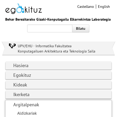
Castellano
English
Behar Berezitarako Gizaki-Konputagailu Elkarrekintza Laborategia
Bilatu
UPV/EHU · Informatika Fakultatea
Konputagailuen Arkitektura eta Teknologia Saila
Hasiera
Egokituz
Kideak
Ikerketa
Argitalpenak
Aldizkariak