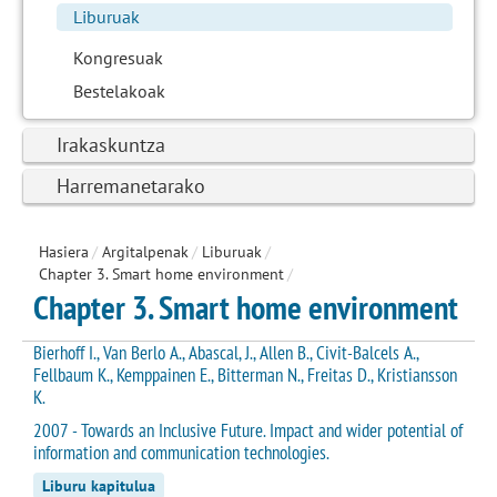
Liburuak
Kongresuak
Bestelakoak
Irakaskuntza
Harremanetarako
Hasiera
/
Argitalpenak
/
Liburuak
/
Chapter 3. Smart home environment
/
Chapter 3. Smart home environment
Bierhoff I., Van Berlo A., Abascal, J., Allen B., Civit-Balcels A.,
Fellbaum K., Kemppainen E., Bitterman N., Freitas D., Kristiansson
K.
2007 - Towards an Inclusive Future. Impact and wider potential of
information and communication technologies.
Liburu kapitulua