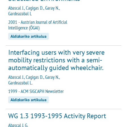
Abascal J., Cagigas D., Garay N.,
Gardeazabal L
2001 - Austrian Journal of Artificial
Intelligence (ÖGAI)
Aldizkariko artikulua
Interfacing users with very severe
mobility restrictions with a semi-
automatically guided wheelchair.
Abascal J., Cagigas D., Garay N.,
Gardeazabal L.
1999 - ACM SIGCAPH Newsletter
Aldizkariko artikulua
WG 1.3 1993-1995 Activity Report
Abascal J. G.