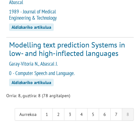
Abascal
1989 - Journal of Medical
Engineering & Technology
Aldizkariko artikulua
Modelling text prediction Systems in
low- and high-inflected languages
Garay-Vitoria N., Abascal J.
0 - Computer Speech and Language.
Aldizkariko artikulua
Orria: 8, guztira: 8 (78 argitalpen)
Aurrekoa
1
2
3
4
5
6
7
8