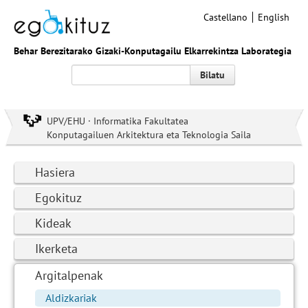
Castellano
English
Behar Berezitarako Gizaki-Konputagailu Elkarrekintza Laborategia
Bilatu
UPV/EHU · Informatika Fakultatea
Konputagailuen Arkitektura eta Teknologia Saila
Hasiera
Egokituz
Kideak
Ikerketa
Argitalpenak
Aldizkariak