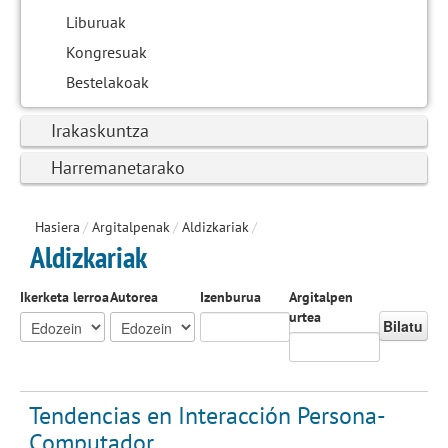
Liburuak
Kongresuak
Bestelakoak
Irakaskuntza
Harremanetarako
Hasiera
/
Argitalpenak
/
Aldizkariak
/
Aldizkariak
Ikerketa lerroa
Autorea
Izenburua
Argitalpen
urtea
Bilatu
Tendencias en Interacción Persona-
Computador