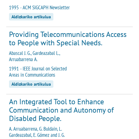
1995 - ACM SIGCAPH Newsletter
Aldizkariko artikulua
Providing Telecommunications Access
to People with Special Needs.
Abascal J. G., Gardeazabal L.,
Arruabarrena A.
1991 - IEEE Journal on Selected
Areas in Communications
Aldizkariko artikulua
An Integrated Tool to Enhance
Communication and Autonomy of
Disabled People.
A. Arruabarrena, G. Buldain, L.
Gardeazabal, E. Gómez and J. G.