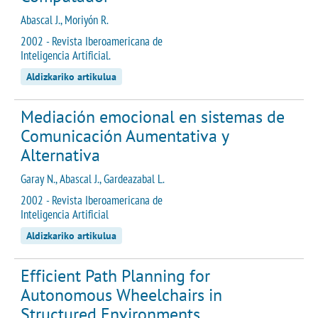
Abascal J., Moriyón R.
2002 - Revista Iberoamericana de
Inteligencia Artificial.
Aldizkariko artikulua
Mediación emocional en sistemas de
Comunicación Aumentativa y
Alternativa
Garay N., Abascal J., Gardeazabal L.
2002 - Revista Iberoamericana de
Inteligencia Artificial
Aldizkariko artikulua
Efficient Path Planning for
Autonomous Wheelchairs in
Structured Environments