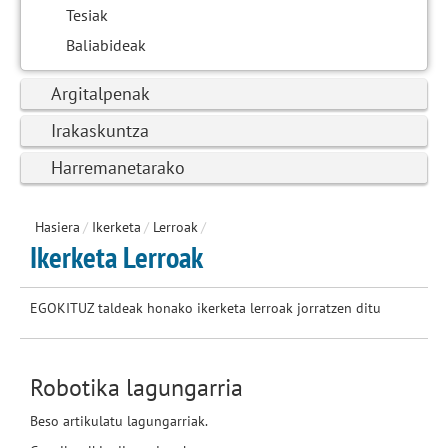
Tesiak
Baliabideak
Argitalpenak
Irakaskuntza
Harremanetarako
Hasiera
/
Ikerketa
/
Lerroak
/
Ikerketa Lerroak
EGOKITUZ taldeak honako ikerketa lerroak jorratzen ditu
Robotika lagungarria
Beso artikulatu lagungarriak.