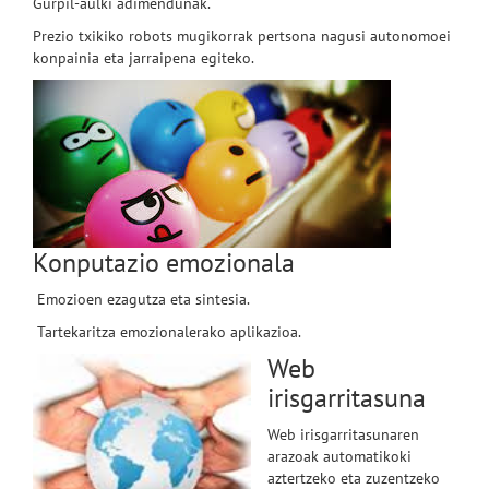
Gurpil-aulki adimendunak.
Prezio txikiko robots mugikorrak pertsona nagusi autonomoei
konpainia eta jarraipena egiteko.
Konputazio emozionala
Emozioen ezagutza eta sintesia.
Tartekaritza emozionalerako aplikazioa.
Web
irisgarritasuna
Web irisgarritasunaren
arazoak automatikoki
aztertzeko eta zuzentzeko