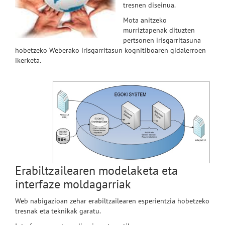
tresnen diseinua.
Mota anitzeko
murriztapenak dituzten
pertsonen irisgarritasuna
hobetzeko Weberako irisgarritasun kognitiboaren gidalerroen
ikerketa.
Erabiltzailearen modelaketa eta
interfaze moldagarriak
Web nabigazioan zehar erabiltzailearen esperientzia hobetzeko
tresnak eta teknikak garatu.