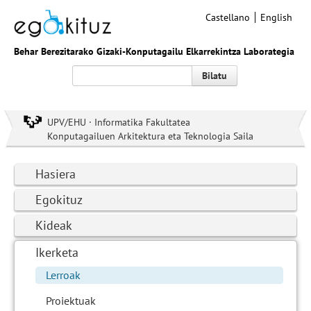
Castellano
English
Behar Berezitarako Gizaki-Konputagailu Elkarrekintza Laborategia
Bilatu
UPV/EHU · Informatika Fakultatea
Konputagailuen Arkitektura eta Teknologia Saila
Hasiera
Egokituz
Kideak
Ikerketa
Lerroak
Proiektuak