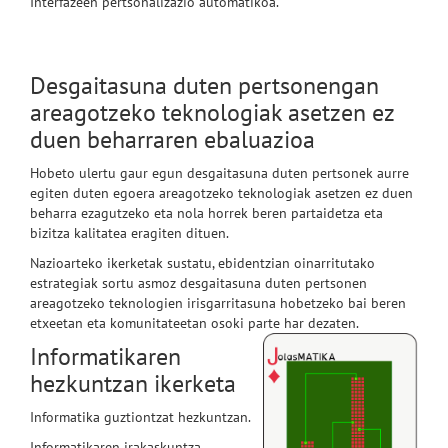
Interfazeen pertsonalizazio automatikoa.
Desgaitasuna duten pertsonengan
areagotzeko teknologiak asetzen ez
duen beharraren ebaluazioa
Hobeto ulertu gaur egun desgaitasuna duten pertsonek aurre
egiten duten egoera areagotzeko teknologiak asetzen ez duen
beharra ezagutzeko eta nola horrek beren partaidetza eta
bizitza kalitatea eragiten dituen.
Nazioarteko ikerketak sustatu, ebidentzian oinarritutako
estrategiak sortu asmoz desgaitasuna duten pertsonen
areagotzeko teknologien irisgarritasuna hobetzeko bai beren
etxeetan eta komunitateetan osoki parte har dezaten.
Informatikaren
hezkuntzan ikerketa
Informatika guztiontzat hezkuntzan.
Informatikaren irakaskuntza