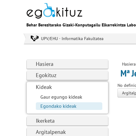
Behar Berezitarako Gizaki-Konputagailu Elkarrekintza Labo
UPV/EHU · Informatika Fakultatea
Hasiera
Hasiera
Mª J
Egokituz
No defini
Kideak
Argital
Gaur egungo kideak
Egondako kideak
Ikerketa
Argitalpenak