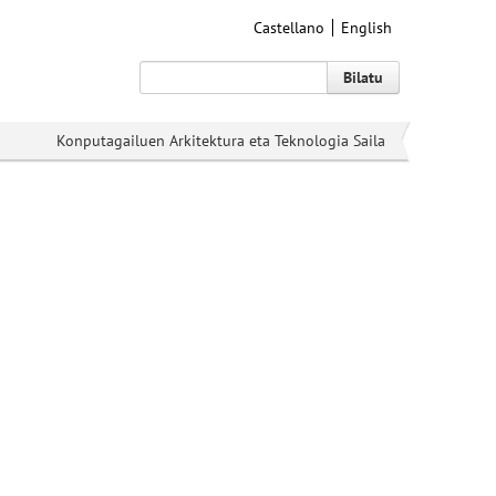
Castellano
English
Bilatu
Konputagailuen Arkitektura eta Teknologia Saila