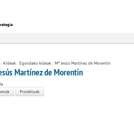
rategia
/
Kideak
/
Egondako kideak
/
Mª Jesús Martínez de Morentín
esús Martínez de Morentín
da
penak
Proiektuak