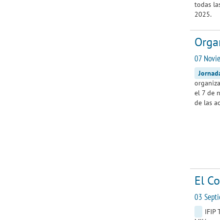
todas la
2025.
Orga
07 Novie
Jornad
organiza
el 7 de 
de las a
El Co
03 Sept
IFIP 