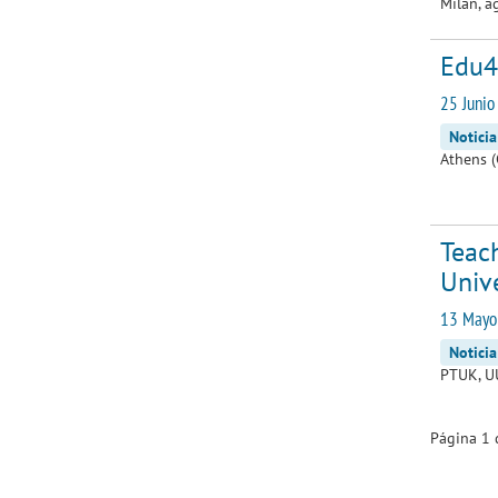
Milán, a
Edu4
25 Junio
Noticia
Athens (
Teach
Unive
13 Mayo
Noticia
PTUK, UU
Página 1 