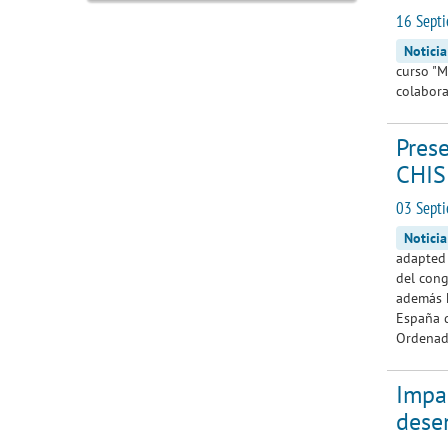
16 Sept
Noticia
curso "M
colabora
Pres
CHIS
03 Septi
Noticia
adapted 
del cong
además h
España d
Ordenado
Impar
dese