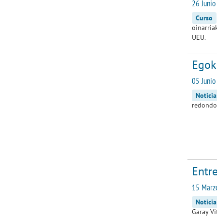
26 Junio
Curso
oinarria
UEU.
Egok
05 Juni
Noticia
redondo
Entre
15 Marz
Noticia
Garay Vi