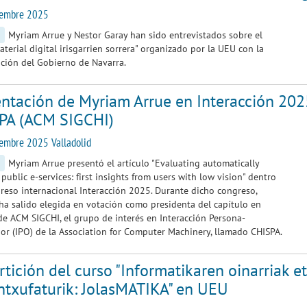
iembre 2025
Myriam Arrue y Nestor Garay han sido entrevistados sobre el
aterial digital irisgarrien sorrera" organizado por la UEU con la
ción del Gobierno de Navarra.
entación de Myriam Arrue en Interacción 202
PA (ACM SIGCHI)
embre 2025 Valladolid
Myriam Arrue presentó el artículo "Evaluating automatically
public e-services: first insights from users with low vision" dentro
reso internacional Interacción 2025. Durante dicho congreso,
a salido elegida en votación como presidenta del capítulo en
e ACM SIGCHI, el grupo de interés en Interacción Persona-
r (IPO) de la Association for Computer Machinery, llamado CHISPA.
tición del curso "Informatikaren oinarriak 
ntxufaturik: JolasMATIKA" en UEU