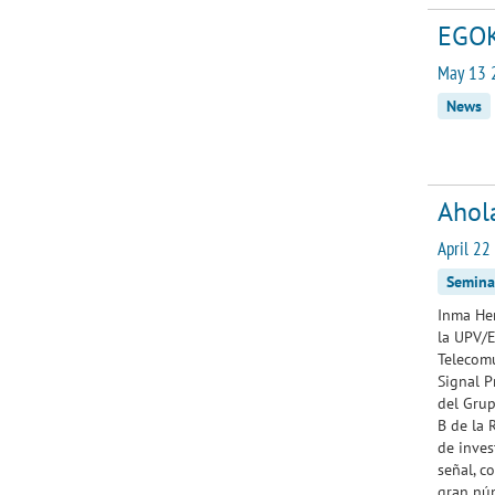
EGOK
May 13 
News
Ahola
April 22
Semina
Inma Her
la UPV/E
Telecom
Signal P
del Gru
B de la 
de inves
señal, c
gran núm