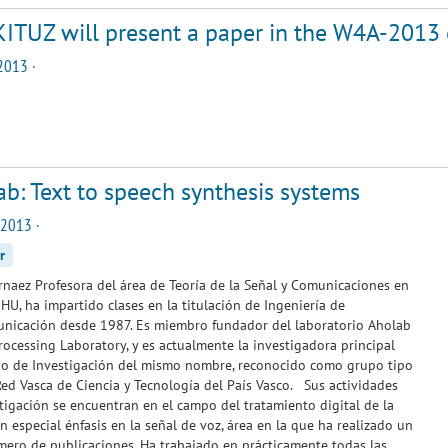
ITUZ will present a paper in the W4A-2013
2013 ·
b: Text to speech synthesis systems
 2013 ·
r
naez Profesora del área de Teoría de la Señal y Comunicaciones en
HU, ha impartido clases en la titulación de Ingeniería de
unicación desde 1987. Es miembro fundador del laboratorio Aholab
rocessing Laboratory, y es actualmente la investigadora principal
po de Investigación del mismo nombre, reconocido como grupo tipo
Red Vasca de Ciencia y Tecnología del País Vasco. Sus actividades
tigación se encuentran en el campo del tratamiento digital de la
on especial énfasis en la señal de voz, área en la que ha realizado un
ero de publicaciones. Ha trabajado en prácticamente todas las