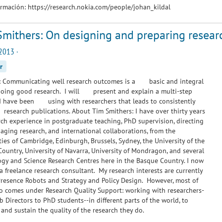
rmación: https://research.nokia.com/people/johan_kildal
Smithers: On designing and preparing resear
2013 ·
r
t: Communicating well research outcomes is a basic and integral
doing good research. I will present and explain a multi-step
I have been using with researchers that leads to consistently
earch publications. About Tim Smithers: I have over thirty years
rch experience in postgraduate teaching, PhD supervision, directing
ging research, and international collaborations, from the
ties of Cambridge, Edinburgh, Brussels, Sydney, the University of the
ountry, University of Navarra, University of Mondragon, and several
gy and Science Research Centres here in the Basque Country. I now
a freelance research consultant. My research interests are currently
Presence Robots and Strategy and Policy Design. However, most of
o comes under Research Quality Support: working with researchers-
b Directors to PhD students--in different parts of the world, to
and sustain the quality of the research they do.