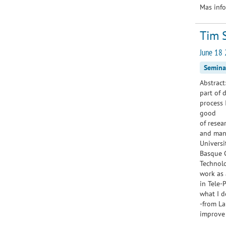
Mas info
Tim 
June 18 
Semina
Abstrac
part of 
process 
good res
of resea
and mana
Universi
Basque C
Technolo
work as 
in Tele-
what I d
-from La
improve 