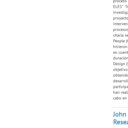
proceso 
ELES" Tr
investig
proyecto
interven
procesos
charla s
People (
hicieron
en cuent
duración
Design (
objetivo
obtenido
desarrol
particip
han real
cabo en 
John 
Rese