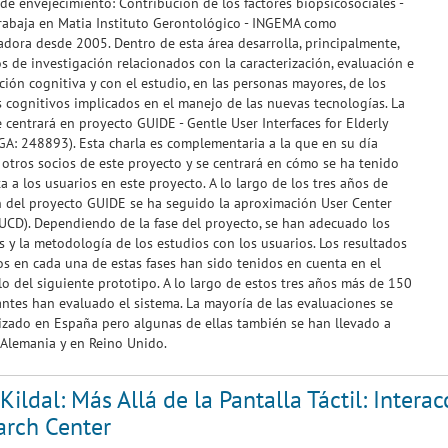
de envejecimiento: Contribución de los factores biopsicosociales -
abaja en Matia Instituto Gerontológico - INGEMA como
adora desde 2005. Dentro de esta área desarrolla, principalmente,
s de investigación relacionados con la caracterización, evaluación e
ción cognitiva y con el estudio, en las personas mayores, de los
 cognitivos implicados en el manejo de las nuevas tecnologías. La
e centrará en proyecto GUIDE - Gentle User Interfaces for Elderly
GA: 248893). Esta charla es complementaria a la que en su día
 otros socios de este proyecto y se centrará en cómo se ha tenido
a a los usuarios en este proyecto. A lo largo de los tres años de
 del proyecto GUIDE se ha seguido la aproximación User Center
UCD). Dependiendo de la fase del proyecto, se han adecuado los
s y la metodología de los estudios con los usuarios. Los resultados
s en cada una de estas fases han sido tenidos en cuenta en el
lo del siguiente prototipo. A lo largo de estos tres años más de 150
antes han evaluado el sistema. La mayoría de las evaluaciones se
izado en España pero algunas de ellas también se han llevado a
Alemania y en Reino Unido.
Kildal: Más Allá de la Pantalla Táctil: Inter
arch Center