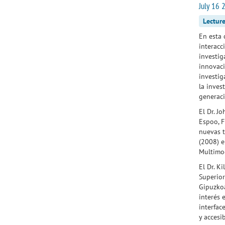
July 16 
Lectur
En esta 
interacc
investig
innovaci
investig
la inves
generac
El Dr. J
Espoo, F
nuevas t
(2008) e
Multimod
El Dr. K
Superior
Gipuzkoa
interés 
interfac
y accesib