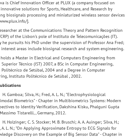
va is Chief Innovation Officer at PLUX (a company focused on
 innovative solutions for Sports, Healthcare, and Research by
ing biosignals processing and miniaturized wireless sensor devices
/www.plux.info/].
researcher at the Communications Theory and Pattern Recognition
CRP) of the Lisbon's pole of Instituto de Telecomunicações (IT).
y he pursuits his PhD under the supervision of Professor Ana Fred;
 interest areas include biosignal research and system engineering.
a holds a Master in Electrical and Computers Engineering from
o Superior Técnico (IST) 2007, a BSc in Computer Engineering,
o Politécnico de Setúbal, 2004 and a Degree in Computer
ing, Instituto Politécnico de Setúbal , 2002.
ublications
. Gamboa;
Silva, H.
;
Fred, A. L. N.
; "Electrophysiological
imodal Biometrics" - Chapter in Multibiometrics Systems: Modern
pectives to Identity Verification, Dakshina Kisku, Phalguni Gupta
Massimo Tistarelli, , Germany, 2012.
 Holzinger; C. S. Stocker; M. B. Bruschi; A. A. Auinger;
Silva, H.
;
 A. L. N.
; "On Applying Approximate Entropy to ECG Signals for
ledge Discovery on the Example of Big Sensor Data" - Chapter in