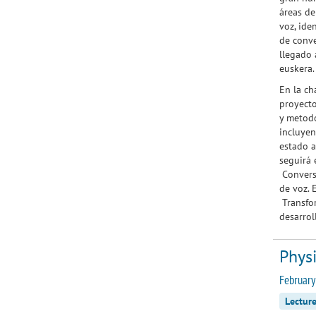
áreas de
voz, ide
de conve
llegado 
euskera
En la ch
proyecto
y metodo
incluyen
estado a
seguirá
Conversi
de voz. 
Transfor
desarro
Phys
February
Lectur