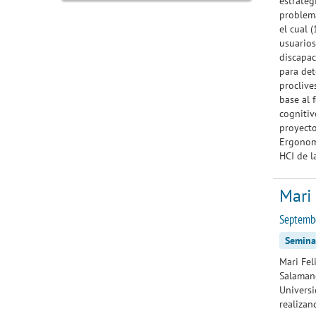
estrateg
problem
el cual 
usuarios
discapac
para det
proclive
base al 
cogniti
proyecto
Ergonomi
HCI de 
Mari
Septemb
Semina
Mari Fel
Salamanc
Universi
realizan