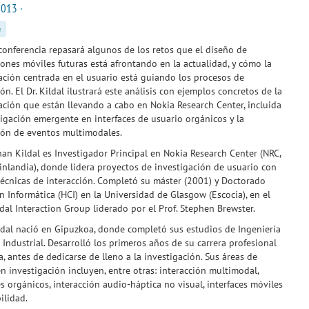
2013 ·
e
conferencia repasará algunos de los retos que el diseño de
iones móviles futuras está afrontando en la actualidad, y cómo la
ación centrada en el usuario está guiando los procesos de
ón. El Dr. Kildal ilustrará este análisis con ejemplos concretos de la
ación que están llevando a cabo en Nokia Research Center, incluida
tigación emergente en interfaces de usuario orgánicos y la
ión de eventos multimodales.
ohan Kildal es Investigador Principal en Nokia Research Center (NRC,
inlandia), donde lidera proyectos de investigación de usuario con
écnicas de interacción. Completó su máster (2001) y Doctorado
n Informática (HCI) en la Universidad de Glasgow (Escocia), en el
al Interaction Group liderado por el Prof. Stephen Brewster.
ildal nació en Gipuzkoa, donde completó sus estudios de Ingeniería
 Industrial. Desarrolló los primeros años de su carrera profesional
, antes de dedicarse de lleno a la investigación. Sus áreas de
en investigación incluyen, entre otras: interacción multimodal,
es orgánicos, interacción audio-háptica no visual, interfaces móviles
ilidad.