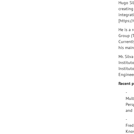
Hugo Sil
creating
integrat
[https:/
He is a 
Group (T
Currentl
his main
Mr. Silv
Institut
Institut
Engineer
Recent p
- H
Mult
Pers
and 
- H.
Fred,
Know