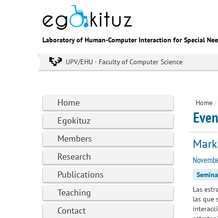
Laboratory of Human-Computer Interaction for Special Ne
UPV/EHU · Faculty of Computer Science
Home
Home
/
Even
Egokituz
Members
Mark
Research
Novembe
Publications
Semina
Las estr
Teaching
las que 
interacc
Contact