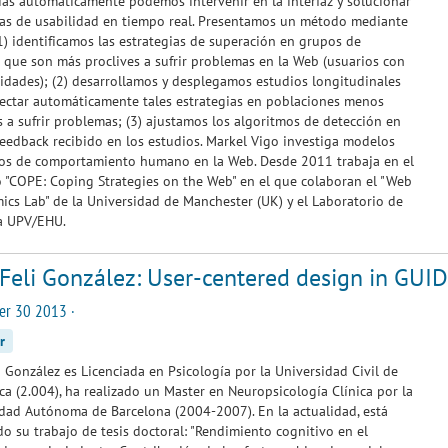
ias automáticamente podemos intervenir en la interfaz y solucionar
as de usabilidad en tiempo real. Presentamos un método mediante
(1) identificamos las estrategias de superación en grupos de
 que son más proclives a sufrir problemas en la Web (usuarios con
idades); (2) desarrollamos y desplegamos estudios longitudinales
ectar automáticamente tales estrategias en poblaciones menos
s a sufrir problemas; (3) ajustamos los algoritmos de detección en
feedback recibido en los estudios. Markel Vigo investiga modelos
vos de comportamiento humano en la Web. Desde 2011 trabaja en el
 "COPE: Coping Strategies on the Web" en el que colaboran el "Web
cs Lab" de la Universidad de Manchester (UK) y el Laboratorio de
la UPV/EHU.
 Feli González: User-centered design in GUI
er 30 2013 ·
r
i González es Licenciada en Psicología por la Universidad Civil de
a (2.004), ha realizado un Master en Neuropsicología Clínica por la
dad Autónoma de Barcelona (2004-2007). En la actualidad, está
do su trabajo de tesis doctoral: "Rendimiento cognitivo en el